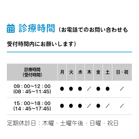
診療時間
（お電話でのお問い合わせも
受付時間内にお願いします）
診療時間
月
火
水
木
金
土
日・祝
（受付時間）
09：00
～12：00
●
●
●
／
●
●
／
(08：45～11:45)
15：00
～18：00
●
●
●
／
●
／
／
(14：45～17:45)
定期休診日：木曜・土曜午後・日曜・祝日